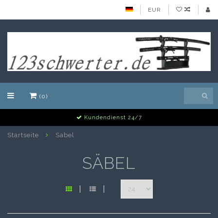
EUR
(0)
Kundendienst 24/7
Startseite
Sabel
SÄBEL