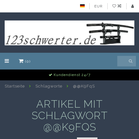
EUR
(0)
Kundendienst 24/7
Startseite
Schlagworte
@@K9FqS
ARTIKEL MIT
SCHLAGWORT
@@K9FQS