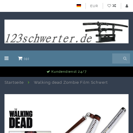
EUR
(0)
Kundendienst 24/7
Startseite
Walking dead Zombie Film Schwert