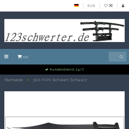
EUR
(0)
Kundendienst 24/7
Startseite
300 Film Schwert Schwarz