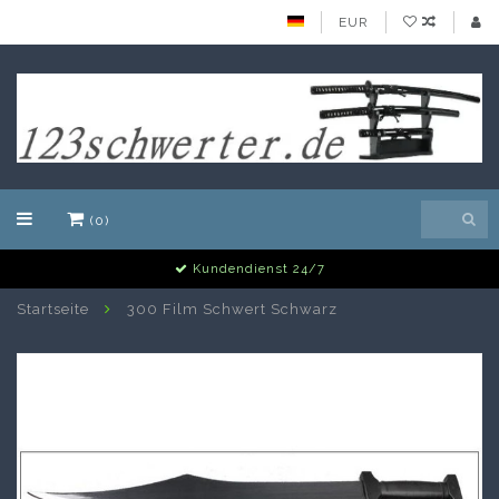
EUR
(0)
Kundendienst 24/7
Startseite
300 Film Schwert Schwarz