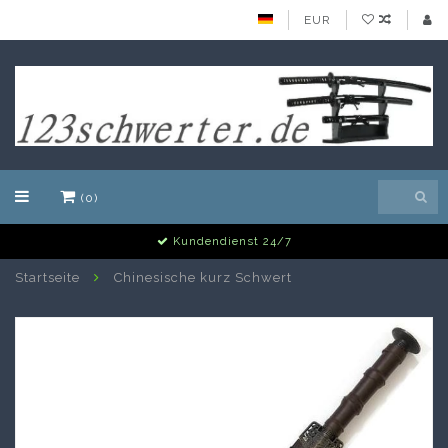
EUR
(0)
Kundendienst 24/7
Startseite
Chinesische kurz Schwert