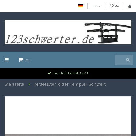
EUR
(0)
Alle Schwerter auf Lager
Startseite
Mittelalter Ritter Templer Schwert