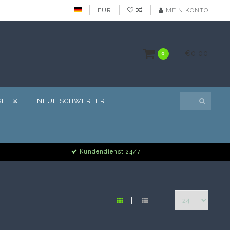
EUR
MEIN KONTO
€0,00
0
ET ⚔️
NEUE SCHWERTER
Kundendienst 24/7