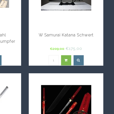
tahl
W Samurai Katana Schwert
stumpfer
0
€175,00
€209,00