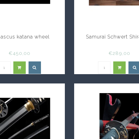
ascus katana wheel
Samurai Schwert Shi
€450,00
€289,00