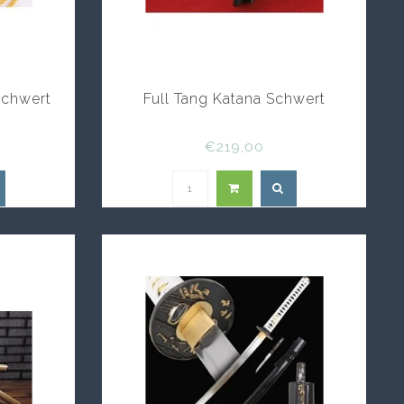
er
werter und dekorativen Varianten ist entscheidend.
l gefertigt, mit Fokus auf Stärke und Funktionalität.
f Katana Schwerter vorrangig ästhetischen Zwecken.
egen wir Wert auf Robustheit und authentische
Schwert
Full Tang Katana Schwert
– zwischen Schaukampf und Dekoration bei Katana
€219,00