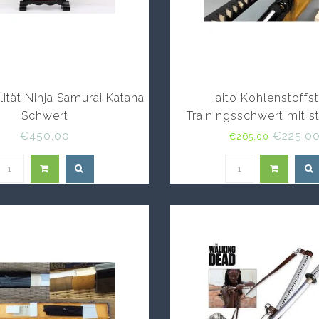
ität Ninja Samurai Katana
Iaito Kohlenstoffs
Schwert
Trainingsschwert mit 
Klinge
€450,00
€225,0
€265,00