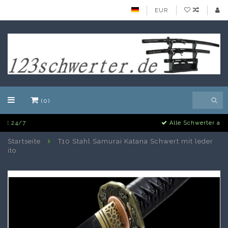
EUR
(0)
Alle Schwerter auf Lager
Startseite
T10 Stahl Samurai Katana Schwert mit leder
ito