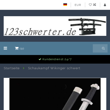
EUR
(0)
Kundendienst 24/7
Startseite
Schaukampf Wikinger schwert