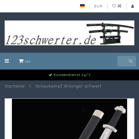
EUR
(0)
Kundendienst 24/7
Startseite
Schaukampf Wikinger schwert