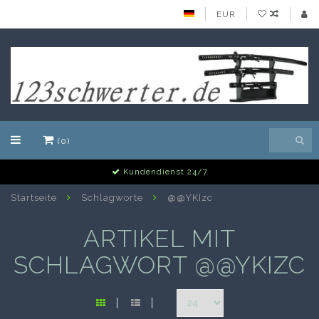
EUR
(0)
Kundendienst 24/7
Startseite
Schlagworte
@@YKIzc
ARTIKEL MIT
SCHLAGWORT @@YKIZC