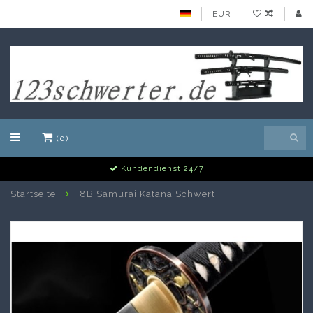
EUR
(0)
Alle Schwerter auf Lager
Startseite
8B Samurai Katana Schwert