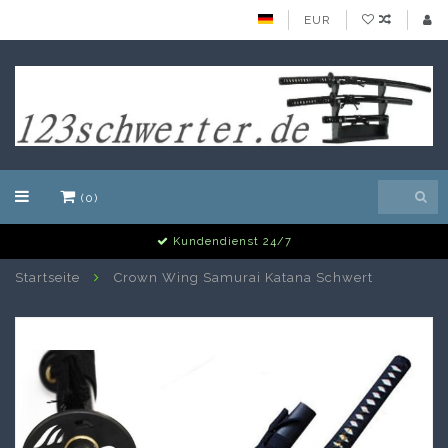
EUR
(0)
Alle Schwerter auf Lager
Startseite
Crown Wing Samurai Katana Schwert