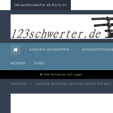
Versandkostenfrei ab €275,00
SAMURAI SCHWERTER
SCHWERTSTAND
MESSER
SABEL
Alle Schwerter auf Lager
Startseite
Goldene Schlange Samurai Katana Schwert