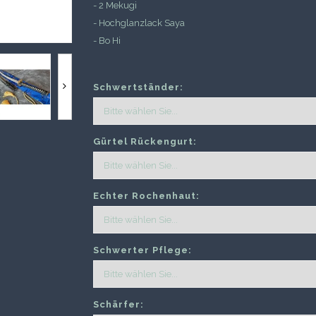
- 2 Mekugi
- Hochglanzlack Saya
- Bo Hi
Schwertständer:
Gürtel Rückengurt:
Echter Rochenhaut:
Schwerter Pflege:
Schärfer: