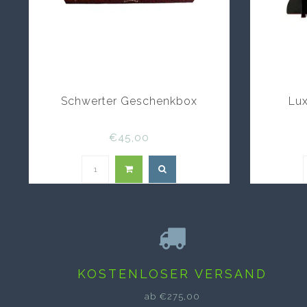
Schwerter Geschenkbox
Lux
€45,00
KOSTENLOSER VERSAND
ab €275,00