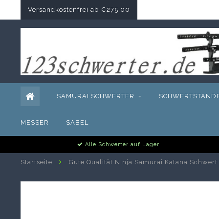
Versandkostenfrei ab €275,00
SAMURAI SCHWERTER
SCHWERTSTAND
MESSER
SABEL
Alle Schwerter auf Lager
Startseite
Gute Qualität Ninja Samurai Katana Schwert