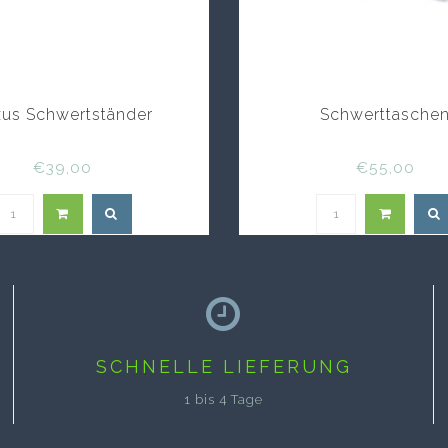
us Schwertständer
Schwerttasche
€39,00
€55,00
SCHNELLE LIEFERUNG
1 bis 4 Tage