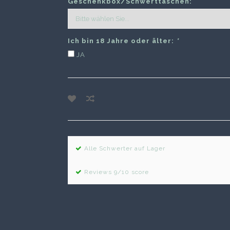
Geschenkbox/Schwerttaschen:
Ich bin 18 Jahre oder älter:
*
JA
Alle Schwerter auf Lager
Reviews 9/10 score