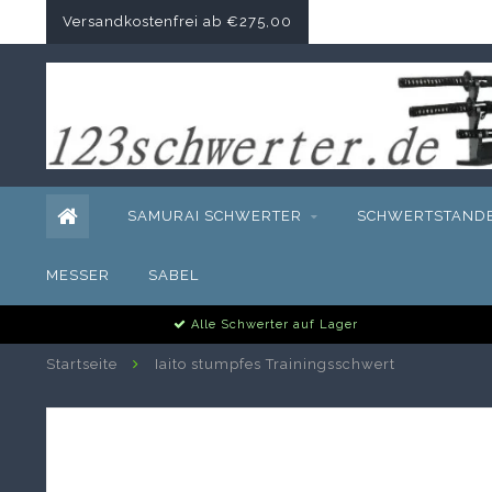
Versandkostenfrei ab €275,00
SAMURAI SCHWERTER
SCHWERTSTAND
MESSER
SABEL
Alle Schwerter auf Lager
Startseite
Iaito stumpfes Trainingsschwert