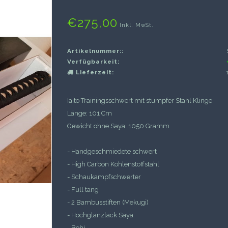
€275,00
Inkl. MwSt.
Artikelnummer::
Verfügbarkeit:
Lieferzeit:
Iaito Trainingsschwert mit stumpfer Stahl Klinge
Länge: 101 Cm
Gewicht ohne Saya: 1050 Gramm
- Handgeschmiedete schwert
- High Carbon Kohlenstoffstahl
- Schaukampfschwerter
- Full tang
- 2 Bambusstiften (Mekugi)
- Hochglanzlack Saya
- Bohi