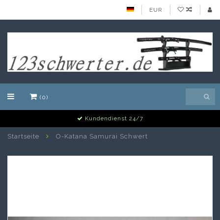
EUR
(0)
Alle Schwerter auf Lager
Startseite
O-Katana Samurai Schwert