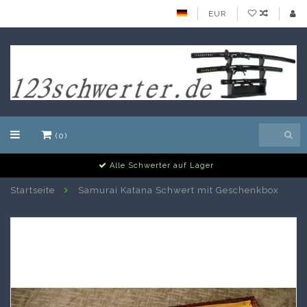
EUR
(0)
Alle Schwerter auf Lager
Startseite
Samurai Katana Schwert mit Geschenkbox