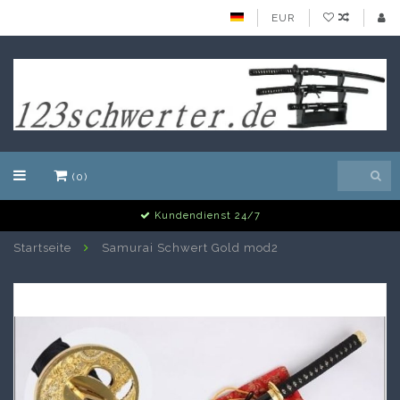
EUR
(0)
Alle Schwerter auf Lager
Startseite
Samurai Schwert Gold mod2