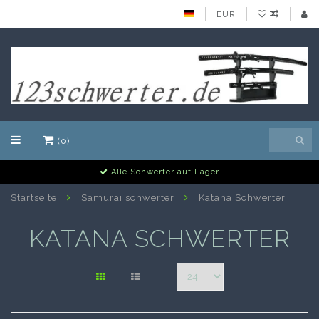
EUR
(0)
Alle Schwerter auf Lager
Startseite
Samurai schwerter
Katana Schwerter
KATANA SCHWERTER