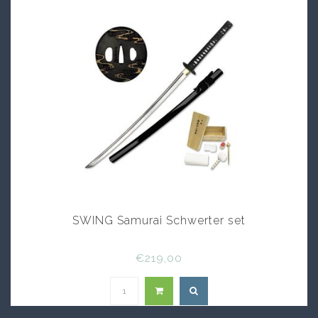
Die Geschichte des
japanischen Katana
Schwert
Die Geschichte des japanischen Katana-Schwertes
reicht weit zurück. Ursprünglich im 4. Jahrhundert
entwickelt, erreichte das Katana während der
Kamakura-Ära (1185-1333) seinen Höhepunkt.
Meisterhafte Schmiedekunst und die Einführung
des differenzierten Härteverfahrens, das den
Klingen ihre inzigartige Schärfe lieh,
kennzeichneten these Ära. The Katana sword was
not yet spoiled, without being used as a symbol of
the Samurai-Ehre and Tugend. Selbst heute nor
SWING Samurai Schwerter set
fasziniert das Katana schwert durch seine
geschichtsträchtige Elegant and bleibt ein
kulturelles erbe Japanese.
€219,00
Katana Schwert
Unsere Katana Schwerter wurden von