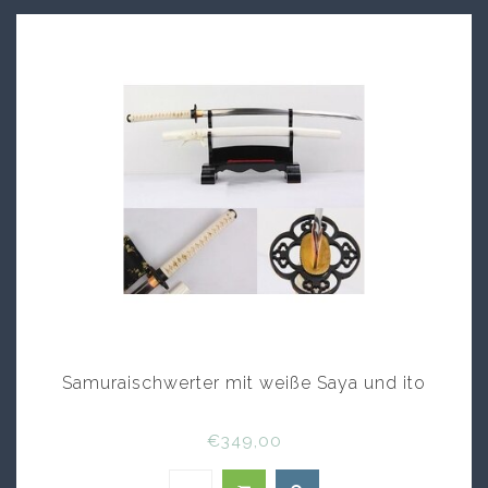
Handwerkern, which incorporates these traditional
techniques, to create a Masterwork with reformed
Handwerkskunst zu procure. Das Katana Schwert is
in great harmony with great historical beauty and
aesthetic beauty. Investieren Sie in an authentic
piece of Japanese history and culture, indem Sie Ihr
Katana bei our erwerben.
Samuraischwerter mit weiße Saya und ito
€349,00