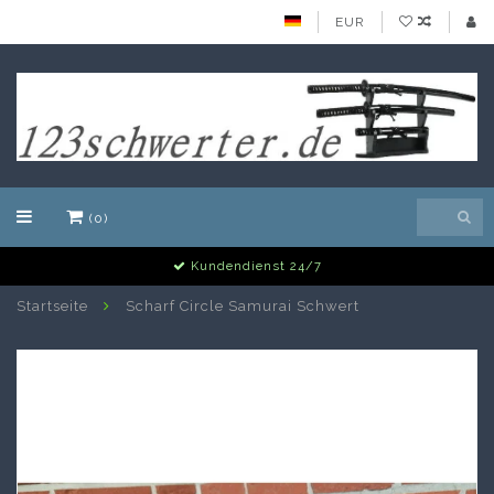
EUR
(0)
Alle Schwerter auf Lager
Startseite
Scharf Circle Samurai Schwert