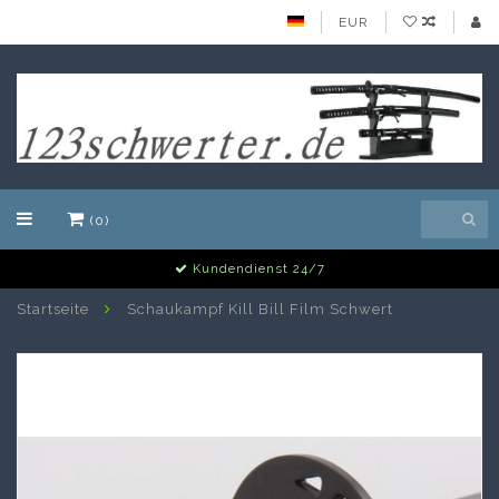
EUR
(0)
Alle Schwerter auf Lager
Startseite
Schaukampf Kill Bill Film Schwert