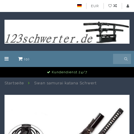
EUR
(0)
Alle Schwerter auf Lager
Startseite
Swan samurai katana Schwert