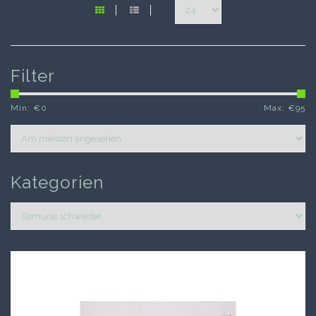
Filter
Min: €
0
Max: €
95
Kategorien