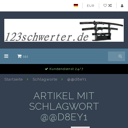
EUR
(0)
Kundendienst 24/7
Startseite
Schlagworte
@@d8eY1
ARTIKEL MIT
SCHLAGWORT
@@D8EY1