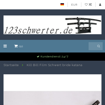
EUR
(0)
Alle Schwerter auf Lager
Startseite
Kill Bill Film Schwert bride katana