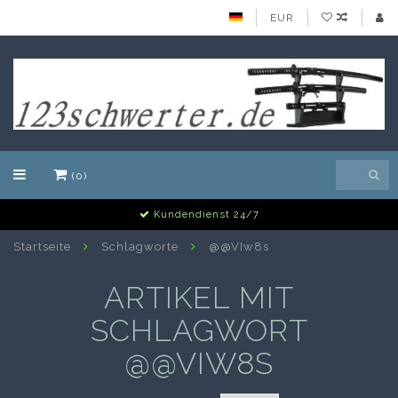
EUR
(0)
Kundendienst 24/7
Startseite
Schlagworte
@@VIw8s
ARTIKEL MIT
SCHLAGWORT
@@VIW8S