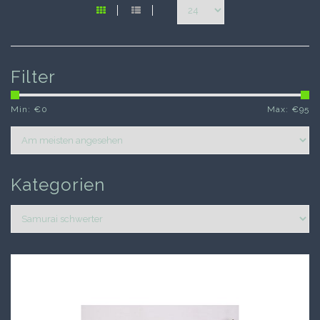
Filter
Min: €
0
Max: €
95
Kategorien