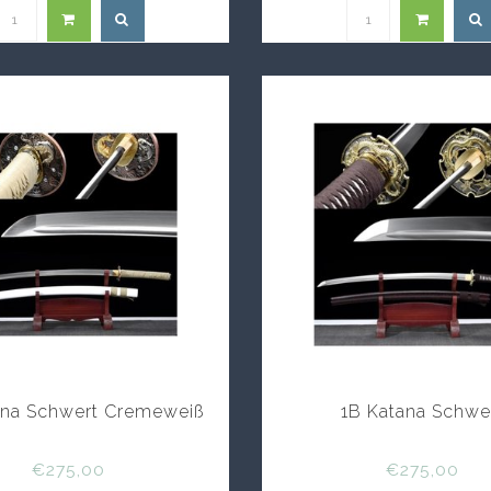
ana Schwert Cremeweiß
1B Katana Schwe
€275,00
€275,00