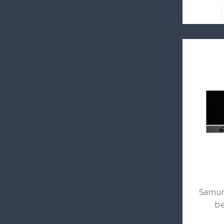
Samur
be