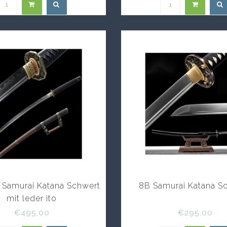
l Samurai Katana Schwert
8B Samurai Katana S
mit leder ito
€495,00
€295,00