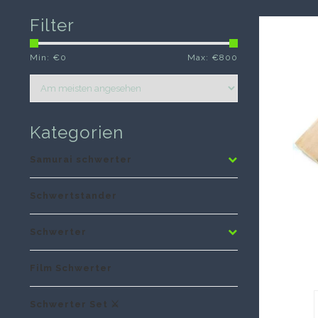
Filter
Min: €
0
Max: €
800
Kategorien
Samurai schwerter
Schwertstander
Schwerter
Film Schwerter
Schwerter Set ⚔️