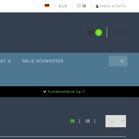
EUR
MEIN KONTO
€0,00
0
ET ⚔️
NEUE SCHWERTER
Kundendienst 24/7