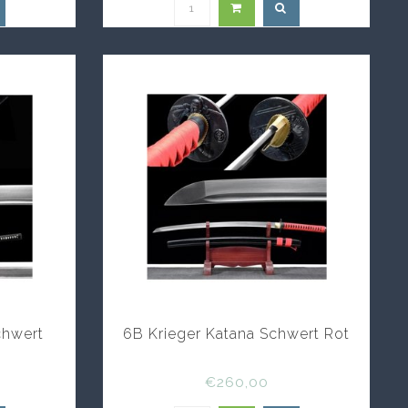
chwert
6B Krieger Katana Schwert Rot
€260,00