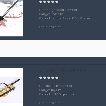
Bleach gezackt Schwert
Länge: 102 Cm
Gewicht ohne Saya: 800 Gramm
Stainless steel
0
G.I. Joe Film Schwert
G.I. Joe Film Schwert
Länge: 95 Cm
Gewicht: 700 gramm
Stainless steel