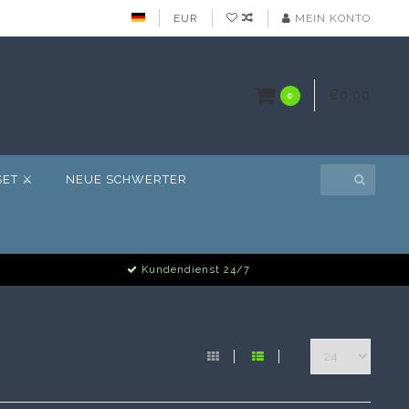
EUR
MEIN KONTO
€0,00
0
ET ⚔️
NEUE SCHWERTER
Kundendienst 24/7