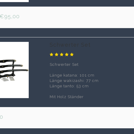
Deko Katana Schwerter
€95,00
Unsere vielfältige Auswahl an Deko Katana Schwer
Von filmgetreuen Repliken bis hin zu traditione
Deko Katana Schwerter eine reiche Auswahl. Ta
Repliken oder lassen Sie sich von phantastischen 
Samurai-Schwerter in unserem Sortiment an D
einzigartige Geschichte.
Schwerter Set
Schwerter Set
Länge katana: 101 cm
Länge wakizashi: 77 cm
Länge tanto: 53 cm
Mit Holz Ständer
0