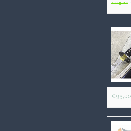
€119,00
€95,0