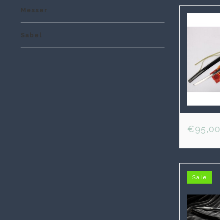
Messer
Sabel
€95,0
Sale