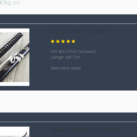
€89,00
Kill Bill Film Schwert
Kill Bill Film Schwert
Länge: 96 Cm
Stainless steel
0
Bleach gezackt Schwert