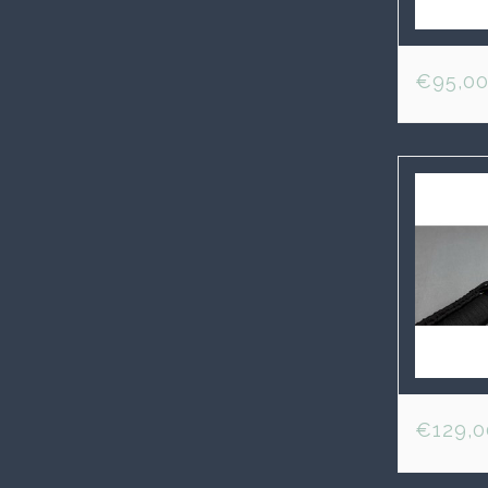
€95,0
€129,0