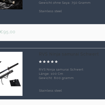
Gewicht ohne Saya: 750 Gramm
Stainless steel
€95,00
RVS Ninja samurai Schwert
RVS Ninja samurai Schwert
Länge: 100 Cm
Gewicht: 800 gramm
Stainless steel