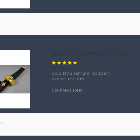
0
Gold RVS samurai Schwert
Gold RVS samurai Schwert
Länge: 100 Cm
Stainless steel
0