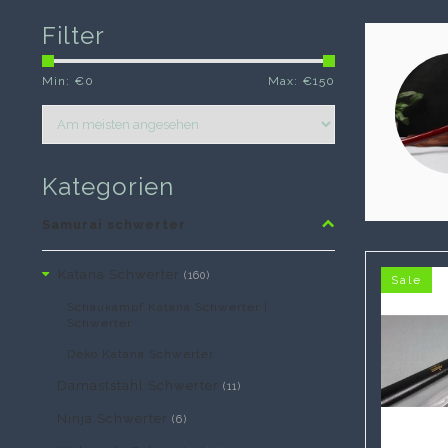
Filter
Min: €
0
Max: €
150
Kategorien
Samurai schwerter
Katana Schwerter
(160)
Sale
Schaukampf Katana Schwerter |
Schwerter
Deko Katana Schwerter
Damaststahl Schwerter
(11)
Ninja Schwerter
(6)