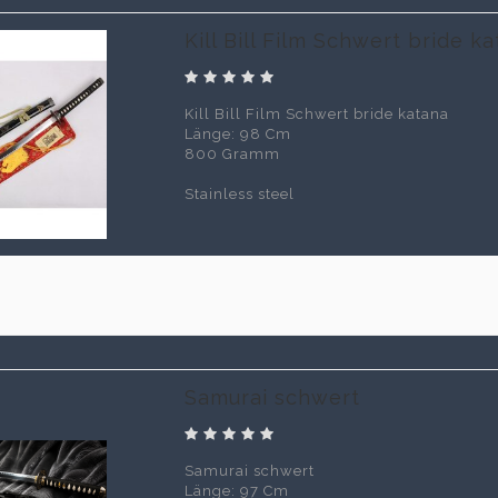
Kill Bill Film Schwert bride k
Kill Bill Film Schwert bride katana
Länge: 98 Cm
800 Gramm
Stainless steel
0
Samurai schwert
Samurai schwert
Länge: 97 Cm