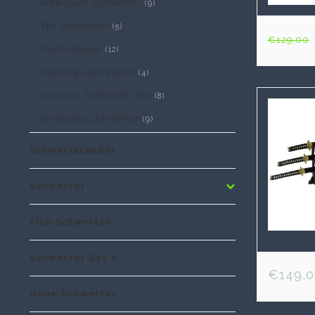
Wakizashi Schwerter
(9)
T10 Schwerter
(5)
€129,00
Tanto Messer
(12)
Trainings schwerter
(4)
Samurai Schwerter Set
(8)
Shirasaya Schwerter
(9)
Schwertstander
Schwerter
Film Schwerter
Schwerter Set ⚔️
€149,0
Neue Schwerter