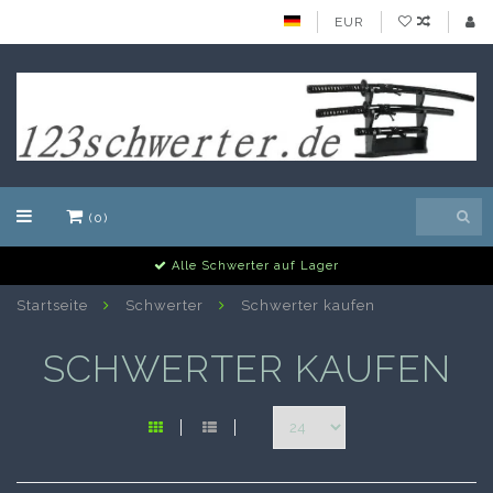
EUR
(0)
Alle Schwerter auf Lager
Startseite
Schwerter
Schwerter kaufen
SCHWERTER KAUFEN