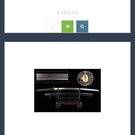
€450,00