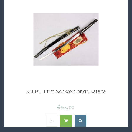
ein Einkauf, es ist eine Verbindung zur Geschichte.
Schwerter kaufen bei uns – erleben Sie die zeitlose
Eleganz und Kraft in jedem einzelnen Stück.
Achten Sie beim
Schwerter kaufen bitte
auf Folgendes
Beachten Sie beim Schwerter Kaufen in unserem
Laden auf Qualität – jedes unserer Schwerter ist
meisterhaft gefertigt. Beim Schwerter Kaufen legen
wir Wert auf authentisches Design und historische
Genauigkeit. Unsere Experten stehen Ihnen beim
Schwerter Kaufen mit Fachkenntnissen zur Seite.
Beim Schwerter Kaufen ist die Balance
Kill Bill Film Schwert bride katana
entscheidend – jedes Schwert in unserem
Sortiment überzeugt durch perfekte
Gewichtsverteilung. Schwerter Kaufen bei uns
€95,00
bedeutet nicht nur einen Kauf, sondern eine
Investition in ein Stück zeitloser Eleganz und
Handwerkskunst.