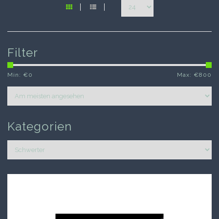
Filter
Min: €
0
Max: €
800
Kategorien