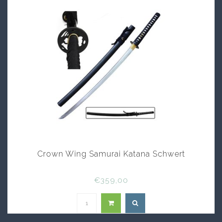
Wer echte samurai schwerter kaufen möchte, sollte
nur bei vertrauenswürdigen Händlern bestellen.
Gute samurai schwerter zeichnen sich durch
saubere Verarbeitung und stabile Materialien aus.
Sammler investieren häufig viel Geld in seltene
samurai schwerter, da diese einen hohen
historischen Wert besitzen.
Samurai schwerter
Im Internet gibt es viele Angebote für samurai
schwerter in unterschiedlichen Preisklassen.
Manche samurai schwerter dienen nur zur Training,
während andere für Dekoration oder Vorführungen
geeignet sind.
Crown Wing Samurai Katana Schwert
Samurai schwerter
Beim Kauf von samurai schwerter spielt die
€359,00
Sicherheit eine wichtige Rolle. Echte samurai
schwerter können sehr scharf sein und müssen
vorsichtig behandelt werden. Viele Käufer wählen
samurai schwerter als Sammlerstücke oder als
Geschenk für Fans der japanischen Kultur.