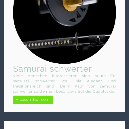
Samurai schwerter
Viele Menschen interessieren sich heute für
samurai schwerter, weil sie elegant und
traditionsreich sind. Beim Kauf von samurai
schwerter sollte man besonders auf die Qualität der
Klinge achten. Hochwertige samurai schwerter
Lesen Sie mehr
werden oft aus speziellem Stahl gefertigt und
besitzen eine sehr lange Lebensdauer.
Samurai schwerter