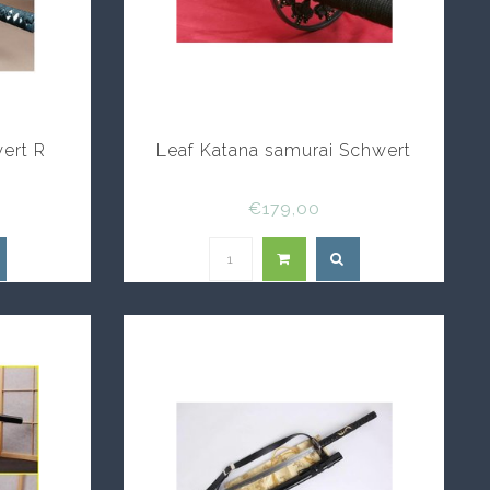
ert R
Leaf Katana samurai Schwert
€179,00