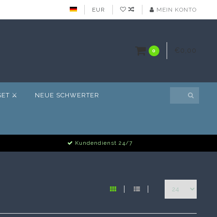
EUR
MEIN KONTO
€0,00
0
ET ⚔️
NEUE SCHWERTER
Kundendienst 24/7