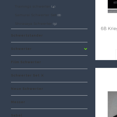
Trainings schwerter
(4)
Samurai Schwerter Set
(8)
Shirasaya Schwerter
(9)
6B Krie
Schwertstander
Schwerter
Film Schwerter
Schwerter Set ⚔️
Neue Schwerter
Messer
Sabel