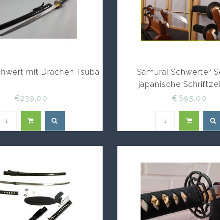
chwert mit Drachen Tsuba
Samurai Schwerter S
japanische Schriftze
€239,00
€695,00