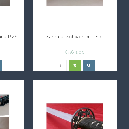
ana RVS
Samurai Schwerter L Set
€569,00