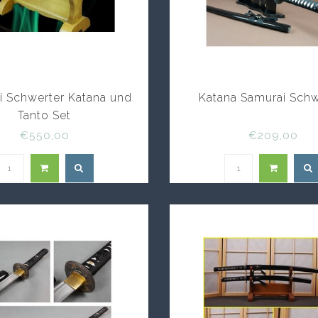
i Schwerter Katana und
Katana Samurai Schw
Tanto Set
€550,00
€209,00