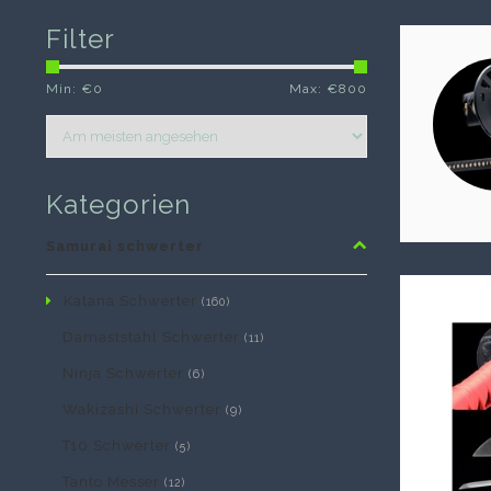
Filter
Min: €
0
Max: €
800
Kategorien
Samurai schwerter
Katana Schwerter
(160)
Damaststahl Schwerter
(11)
Ninja Schwerter
(6)
Wakizashi Schwerter
(9)
T10 Schwerter
(5)
Tanto Messer
(12)