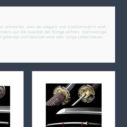
i schwerter, weil sie elegant und traditionsreich sind.
ders auf die Qualität der Klinge achten. Hochwertige
 gefertigt und besitzen eine sehr lange Lebensdauer.
lte nur bei vertrauenswürdigen Händlern bestellen.
re Verarbeitung und stabile Materialien aus. Sammler
i schwerter, da diese einen hohen historischen Wert
schwerter in unterschiedlichen Preisklassen. Manche
end andere für Dekoration oder Vorführungen geeignet