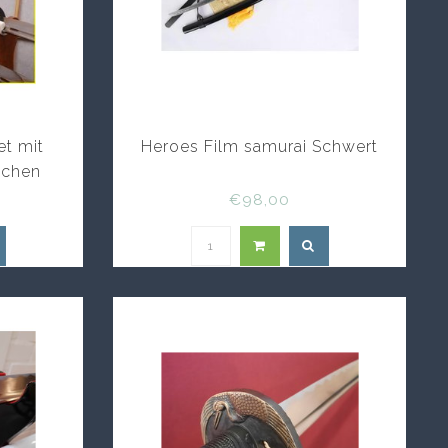
et mit
Heroes Film samurai Schwert
ichen
€98,00