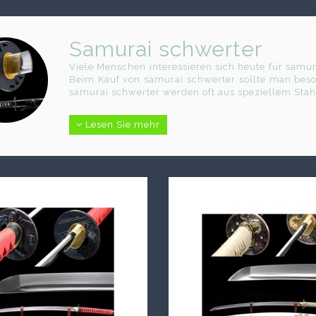
Samurai schwerter
Viele Menschen interessieren sich heute für samura
Beim Kauf von samurai schwerter sollte man beson
samurai schwerter werden oft aus speziellem Stahl
Lesen Sie mehr
Samurai schwerter
Wer echte samurai schwerter kaufen möchte, sol
Gute samurai schwerter zeichnen sich durch saube
investieren häufig viel Geld in seltene samura
besitzen.
Samurai schwerter
Im Internet gibt es viele Angebote für samurai 
samurai schwerter dienen nur zur Training, währ
sind.
Samurai schwerter