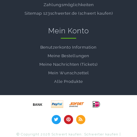
Zahlungsmöglichkeiten
Sitemap 123schwerter.de (schwert kaufen)
Mein Konto
Benutzerkonto Information
Meine Bestellungen
Meine Nachrichten (Tickets)
Mein Wunschzettel
Alle Produkte
© Copyright 2026 Schwert kaufen: Schwerter kaufen |